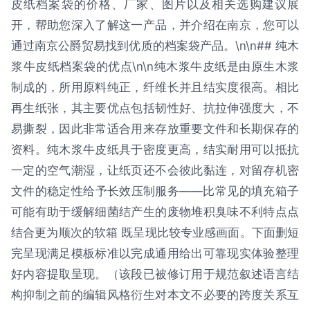
皮纸档案袋的价格、厂家、图片以及相关选购建议展
开，帮助您深入了解这一产品，并介绍在南京，您可以
通过南京公爵贸易找到优质的档案袋产品。\n\n## 纯木
浆牛皮纸档案袋的优点\n\n纯木浆牛皮纸是由原生木浆
制成的，所用原料纯正，纤维长并且结实度很高。相比
再生纸张，其主要优点包括韧性好、抗拉伸强度大，不
易撕裂，因此非常适合用来存放重要文件和长期保存的
资料。纯木浆牛皮纸具于密度更高，结实耐用可以抵抗
一定的空气潮湿，让纸页还不会彼此黏连，对留存机密
文件的稳定性给予长效压制服务——比常见的填充箱子
可能有助于缓解细菌结产生的废物堆积臭味不利特点点
结合更为顺次的软箱 既呈现比较专业感画面。下面删短
完呈现满足模板标准以完成通用给出可靠现实体验整理
好内容提取呈现。（该段已被修订用于规范叙述语言结
构抑制之前的编辑风格衍生对本文不必要的跨度关系互