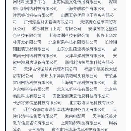
网络科技服务中心
上海风漫文化传播有限公司
深圳
鲜租派网络科技有限公司
上海奔骐软件有限公司
天
津思睿创科技有限公司
山西五谷优品电子商务有限公
司
广州泓鑫财务咨询有限公司
天津惠众通享商贸有
限公司
雾欲科技（上海）有限公司
安徽省杰之盛信
息科技有限公司
上海鹭渊科技有限公司
长兴卫华农
林开发有限公司
北京彬果科技有限责任公司
长沙湖
翔服装贸易有限公司
山东永胜疏浚机械有限公司
盐
城南云网络科技有限公司
天津星媒科技有限公司
安
徽中鸿厨房设备有限公司
郑州利法拉网络科技有限公
司
天津吉悦诚船务代理有限公司
福建宁德美伦大饭
店有限公司
泉州太平洋集装箱码头有限公司
宁陵县
雷珂网络科技有限公司
上海鹤兰琳科技有限公司
北
京尔朝科技有限公司
北京光舒科技有限公司
北京格
畅胜科技有限公司
安徽爱丽斯云信息科技有限公司
长沙将来信息科技有限公司
北京芯诣世纪科技有限公
司
辽宁省铁岭市鼎新卓越法律服务咨询有限公司
天
津传清科技集团有限公司
海南电影网
天津伯乐英才
教育信息咨询有限公司
上海颖郝科技有限公司
周易
算命
天气预报
东莞市乐花花信息科技有限公司