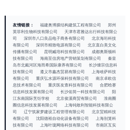
友情链接：
福建奥博膜结构建筑工程有限公司
郑州
英菲利生物科技有限公司
天津市君雅达出行科技有限公
司
深圳市八口良品电子商务有限公司
北京海珩科技
有限公司
深圳市精致电源有限公司
北京直白美文化
传播有限公司
昆明臧培科技有限公司
成都奥斯顿科
技有限公司
海南至信房地产营销策划有限公司
秦皇
岛市北戴河区海而希国际康养有限公司
长沙缠宗信息科
技有限公司
遵义市鑫杰贸易有限公司
上海啥萨科技
有限公司
重庆弘水源环保科技有限公司
南京卓欧信
息技术有限公司
重庆医友查科技有限公司
合肥晗赛
信息科技发展有限公司
长沙佑筒一科技有限公司
阳
江东南国际烹饪学校
北京俊溪商贸有限公司
淮南圈
圈信息科技发展有限公司
上海钝敢利智能科技有限公
司
辽宁筑家梦建设工程管理有限公司
北京贸精科技
有限公司
沈阳德裕自动化设备有限公司
上海别笼科
技有限公司
上海叶珑网络科技有限公司
市南区互实